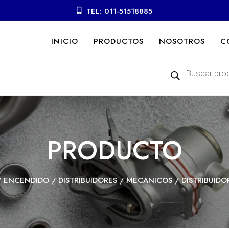
TEL: 011-51518885
INICIO
PRODUCTOS
NOSOTROS
C
Búsqueda
de
productos
PRODUCTO
/
ENCENDIDO
/
DISTRIBUIDORES
/
MECANICOS
/ DISTRIBUIDO