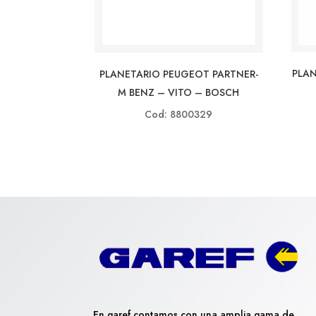
PLAN
PLANETARIO PEUGEOT PARTNER-
M BENZ – VITO – BOSCH
Cod: 8800329
En garef contamos con una amplia gama de