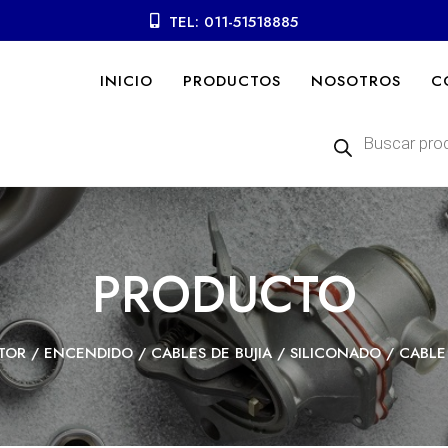
TEL: 011-51518885
INICIO
PRODUCTOS
NOSOTROS
C
Búsqueda
de
productos
PRODUCTO
TOR
/
ENCENDIDO
/
CABLES DE BUJIA
/
SILICONADO
/ CABLE 