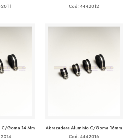
42011
Cod: 4442012
io C/goma 14 Mm
Abrazadera Aluminio C/goma 16mm
42014
Cod: 4442016