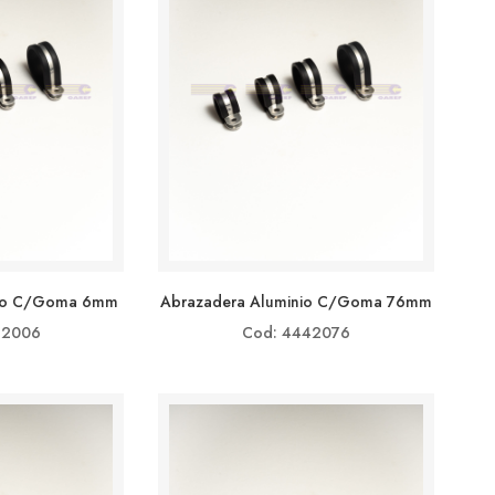
nio C/goma 6mm
Abrazadera Aluminio C/goma 76mm
42006
Cod: 4442076