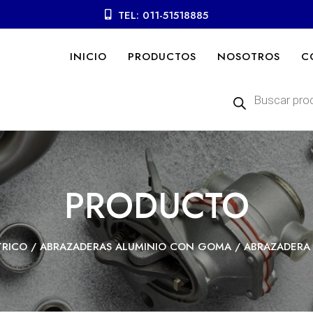
TEL: 011-51518885
INICIO
PRODUCTOS
NOSOTROS
C
Búsqueda
de
productos
PRODUCTO
TRICO
/
ABRAZADERAS ALUMINIO CON GOMA
/ ABRAZADERA