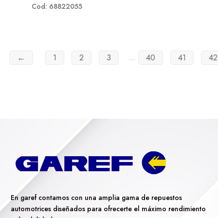
Cod: 68822055
←
1
2
3
40
41
42
…
En garef contamos con una amplia gama de repuestos
automotrices diseñados para ofrecerte el máximo rendimiento