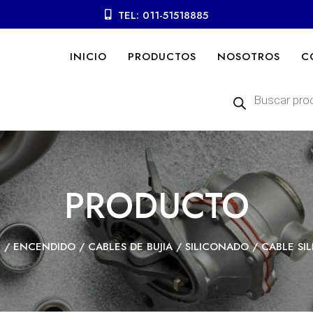
TEL: 011-51518885
INICIO
PRODUCTOS
NOSOTROS
C
Búsqueda
de
productos
PRODUCTO
R
/
ENCENDIDO
/
CABLES DE BUJIA
/
SILICONADO
/ CABLE SIL