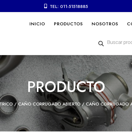
TEL: 011-51518885
INICIO
PRODUCTOS
NOSOTROS
C
Búsqueda
de
productos
PRODUCTO
TRICO
/
CAÑO CORRUGADO ABIERTO
/ CAÑO CORRUGADO ABI