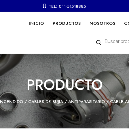
TEL: 011-51518885
INICIO
PRODUCTOS
NOSOTROS
C
Búsqueda
de
productos
PRODUCTO
ENCENDIDO
/
CABLES DE BUJIA
/
ANTIPARASITARIO
/ CABLE A