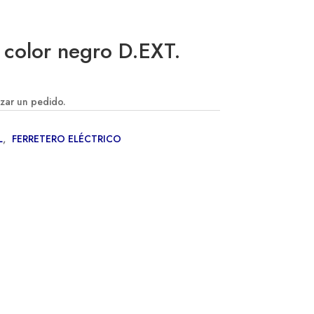
l color negro D.EXT.
izar un pedido.
L
,
FERRETERO ELÉCTRICO