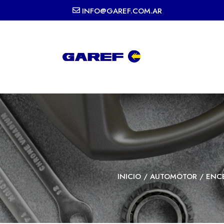
INFO@GAREF.COM.AR
INICIO
/
AUTOMOTOR
/
ENC