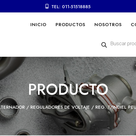
TEL: 011-51518885
INICIO
PRODUCTOS
NOSOTROS
C
Búsqueda
de
productos
PRODUCTO
LTERNADOR
/
REGULADORES DE VOLTAJE
/ REG. T/INDIEL PE