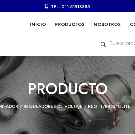
TEL: 011-51518885
INICIO
PRODUCTOS
NOSOTROS
C
Búsqueda
de
productos
PRODUCTO
ERNADOR
/
REGULADORES DE VOLTAJE
/ REG. T/PRESTOLITE 