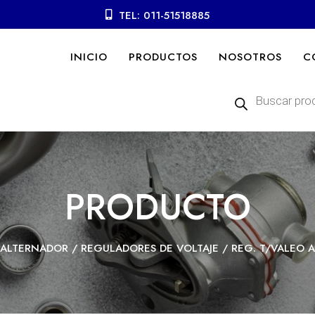
TEL: 011-51518885
INICIO
PRODUCTOS
NOSOTROS
C
Búsqueda
de
productos
PRODUCTO
ALTERNADOR
/
REGULADORES DE VOLTAJE
/ REG. T/VALEO A