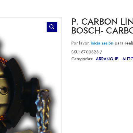
P. CARBON LI
BOSCH- CARB
Por favor,
inicia sesión
para real
SKU:
8700323
Categorías:
ARRANQUE
,
AUT