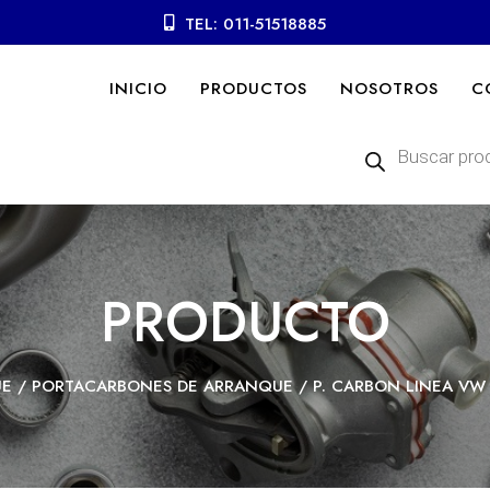
TEL: 011-51518885
INICIO
PRODUCTOS
NOSOTROS
C
Búsqueda
de
productos
PRODUCTO
UE
/
PORTACARBONES DE ARRANQUE
/ P. CARBON LINEA VW 