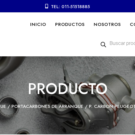
TEL: 011-51518885
INICIO
PRODUCTOS
NOSOTROS
C
Búsqueda
de
productos
PRODUCTO
UE
/
PORTACARBONES DE ARRANQUE
/ P. CARBON PEUGEOT 