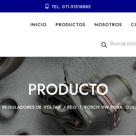
TEL: 011-51518885
INICIO
PRODUCTOS
NOSOTROS
C
Búsqueda
de
productos
PRODUCTO
/
REGULADORES DE VOLTAJE
/ REG. T/BOSCH VW BORA, GOLF,