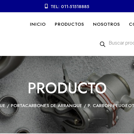
TEL: 011-51518885
INICIO
PRODUCTOS
NOSOTROS
C
Búsqueda
de
productos
PRODUCTO
UE
/
PORTACARBONES DE ARRANQUE
/ P. CARBON PEUGEOT 